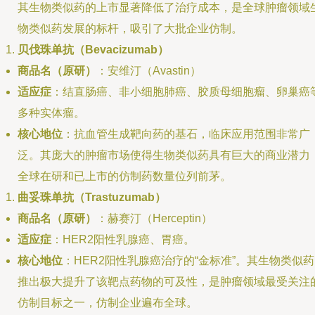
其生物类似药的上市显著降低了治疗成本，是全球肿瘤领域
物类似药发展的标杆，吸引了大批企业仿制。
贝伐珠单抗（Bevacizumab）
商品名（原研）
：安维汀（Avastin）
适应症
：结直肠癌、非小细胞肺癌、胶质母细胞瘤、卵巢癌
多种实体瘤。
核心地位
：抗血管生成靶向药的基石，临床应用范围非常广
泛。其庞大的肿瘤市场使得生物类似药具有巨大的商业潜力
全球在研和已上市的仿制药数量位列前茅。
曲妥珠单抗（Trastuzumab）
商品名（原研）
：赫赛汀（Herceptin）
适应症
：HER2阳性乳腺癌、胃癌。
核心地位
：HER2阳性乳腺癌治疗的“金标准”。其生物类似
推出极大提升了该靶点药物的可及性，是肿瘤领域最受关注
仿制目标之一，仿制企业遍布全球。