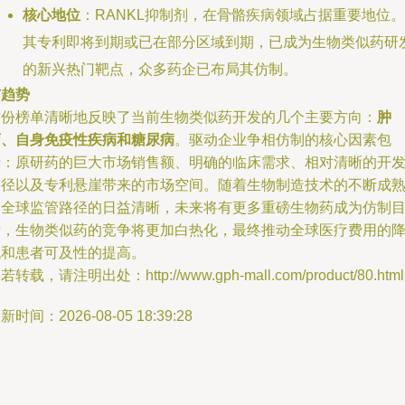
核心地位
：RANKL抑制剂，在骨骼疾病领域占据重要地位。
其专利即将到期或已在部分区域到期，已成为生物类似药研
的新兴热门靶点，众多药企已布局其仿制。
与趋势
这份榜单清晰地反映了当前生物类似药开发的几个主要方向：
肿
瘤、自身免疫性疾病和糖尿病
。驱动企业争相仿制的核心因素包
括：原研药的巨大市场销售额、明确的临床需求、相对清晰的开
路径以及专利悬崖带来的市场空间。随着生物制造技术的不断成
和全球监管路径的日益清晰，未来将有更多重磅生物药成为仿制
标，生物类似药的竞争将更加白热化，最终推动全球医疗费用的
低和患者可及性的提高。
若转载，请注明出处：http://www.gph-mall.com/product/80.html
新时间：2026-08-05 18:39:28