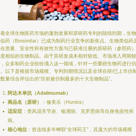
随着全球生物医药市场的蓬勃发展和原研药专利的陆续到期，生
似药（Biosimilar）已成为制药行业竞争的新焦点。生物类似药
指在质量、安全性和有效性方面与已获准注册的原研药（参照药
高度相似的生物制品。由于其研发成本相对较低、市场准入周期
短，众多制药企业纷纷涌入这一领域，针对一些重磅生物药进行
制。以下是根据市场规模、专利到期情况以及全球在研/已上市仿
药数量综合评估出的“目前被仿制最多的十大生物制品”。
阿达木单抗（Adalimumab）
商品名（原研）
：修美乐（Humira）
适应症
：类风湿关节炎、银屑病、克罗恩病等自身免疫性疾
病。
核心地位
：曾连续多年蝉联“全球药王”，其庞大的市场规模