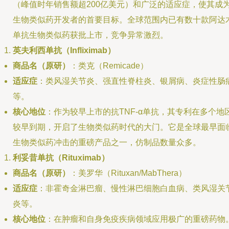
（峰值时年销售额超200亿美元）和广泛的适应症，使其成
生物类似药开发者的首要目标。全球范围内已有数十款阿达
单抗生物类似药获批上市，竞争异常激烈。
英夫利西单抗（Infliximab）
商品名（原研）
：类克（Remicade）
适应症
：类风湿关节炎、强直性脊柱炎、银屑病、炎症性肠
等。
核心地位
：作为较早上市的抗TNF-α单抗，其专利在多个地
较早到期，开启了生物类似药时代的大门。它是全球最早面
生物类似药冲击的重磅产品之一，仿制品数量众多。
利妥昔单抗（Rituximab）
商品名（原研）
：美罗华（Rituxan/MabThera）
适应症
：非霍奇金淋巴瘤、慢性淋巴细胞白血病、类风湿关
炎等。
核心地位
：在肿瘤和自身免疫疾病领域应用极广的重磅药物